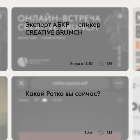
Эксперт АБКР — спикер
CREATIVE BRUNCH
Вчера в 13:50
136
Какой Ротко вы сейчас?
4 Авг
313