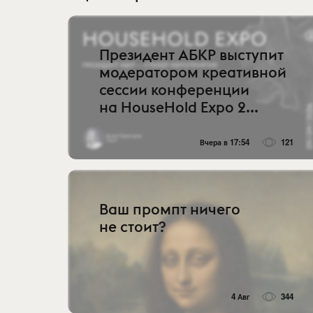
Президент АБКР выступит
модератором креативной
сессии конференции
на HouseHold Expo 2...
Вчера в 17:54
121
Ваш промпт ничего
не стоит?
4 Авг
344