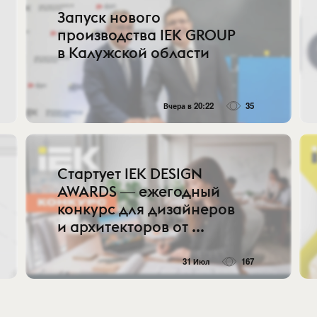
Запуск нового
производства IEK GROUP
в Калужской области
Вчера в 20:22
35
Стартует IEK DESIGN
AWARDS ― ежегодный
конкурс для дизайнеров
и архитекторов от ...
31 Июл
167