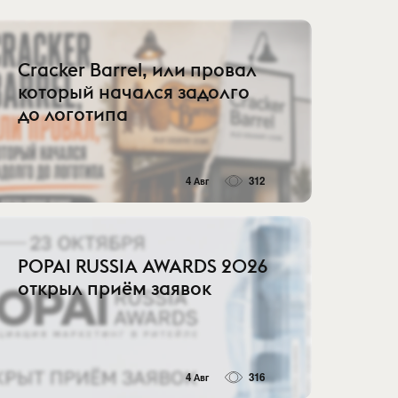
Cracker Barrel, или провал
который начался задолго
до логотипа
4 Авг
312
POPAI RUSSIA AWARDS 2026
открыл приём заявок
4 Авг
316