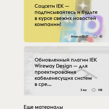
Соцсети IEK —
подписывайтесь и будьте
в курсе свежих новостей
компании!
Вчера в 20:27
42
Обновленный плагин IEK
Wireway Design — для
проектирования
кабеленесущих систем
в сре...
3 Авг
108
Еще материалы