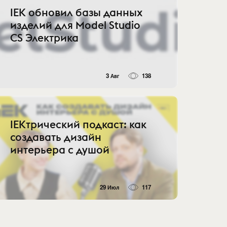
IEK обновил базы данных
изделий для Model Studio
CS Электрика
3 Авг
138
IEKтрический подкаст: как
создавать дизайн
интерьера с душой
29 Июл
117