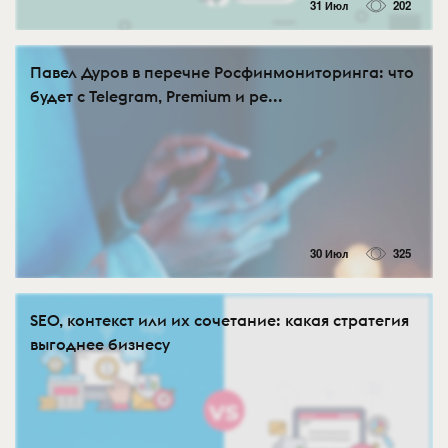
31 Июл
202
Павел Дуров в перечне Росфинмониторинга: что
будет с Telegram, Premium и ре...
30 Июл
325
SEO, контекст или их сочетание: какая стратегия
выгоднее бизнесу