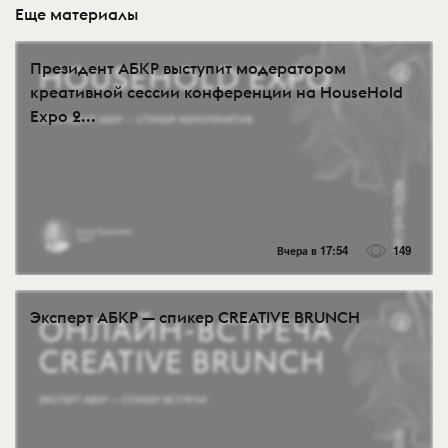
Еще материалы
Президент АБКР выступит модератором
креативной сессии конференции на HouseHold
Expo 2...
Вчера в 17:54
149
Эксперт АБКР — спикер CREATIVE BRUNCH