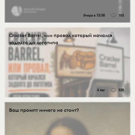
Вчера в 13:50
163
Cracker Barrel, или провал который начался
задолго до логотипа
4 Авг
320
Ваш промпт ничего не стоит?