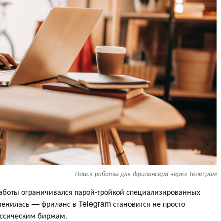
Поиск работы для фрилансера через Телеграм
работы ограничивался парой-тройкой специализированных
менилась — фриланс в Telegram становится не просто
ассическим биржам.