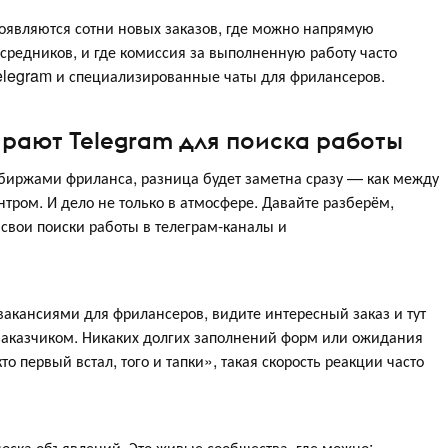
появляются сотни новых заказов, где можно напрямую
средников, и где комиссия за выполненную работу часто
Telegram и специализированные чаты для фрилансеров.
рают Telegram для поиска работы
биржами фриланса, разница будет заметна сразу — как между
ром. И дело не только в атмосфере. Давайте разберём,
свои поиски работы в телеграм-каналы и
с вакансиями для фрилансеров, видите интересный заказ и тут
с заказчиком. Никаких долгих заполнений форм или ожидания
о первый встал, того и тапки», такая скорость реакции часто
доска объявлений. Это живые сообщества, где можно: