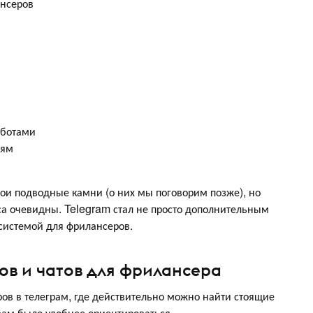
ансеров
 ботами
иям
вои подводные камни (о них мы поговорим позже), но
а очевидны. Telegram стал не просто дополнительным
системой для фрилансеров.
ов и чатов для фрилансера
ров в телеграм, где действительно можно найти стоящие
 вам было удобнее ориентироваться.