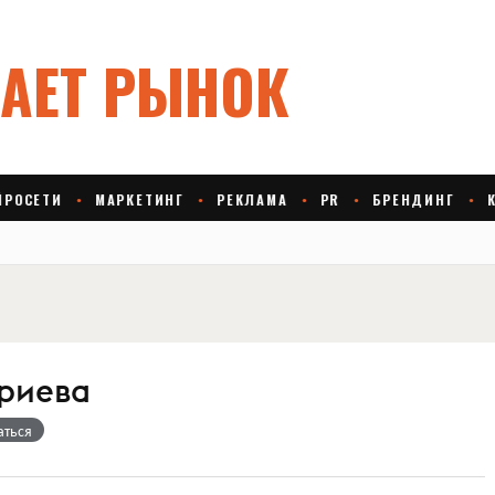
риева
аться