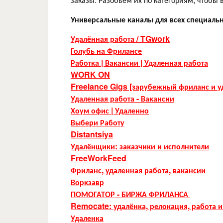
Универсальные каналы для всех специаль
Удалённая работа / TGwork
Голубь на Фрилансе
Работка | Вакансии | Удаленная работа
WORK ON
Freelance Gigs [зарубежный фриланс и у
Удаленная работа - Вакансии
Хоум офис | Удаленно
Выбери Работу
Distantsiya
Удалёнщики: заказчики и исполнители
FreeWorkFeed
Фриланс, удаленная работа, вакансии
Воркзавр
ПОМОГАТОР - БИРЖА ФРИЛАНСА
Remocate: удалёнка, релокация, работа и
Удаленка