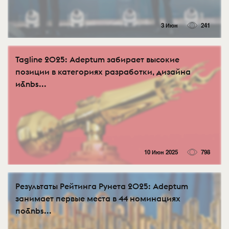
3 Июн
241
Tagline 2025: Adeptum забирает высокие
позиции в категориях разработки, дизайна
и&nbs...
10 Июн 2025
798
Результаты Рейтинга Рунета 2025: Adeptum
занимает первые места в 44 номинациях
по&nbs...