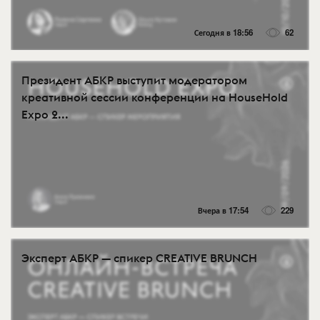
Сегодня в 18:56
62
Президент АБКР выступит модератором
креативной сессии конференции на HouseHold
Expo 2...
Вчера в 17:54
229
Эксперт АБКР — спикер CREATIVE BRUNCH