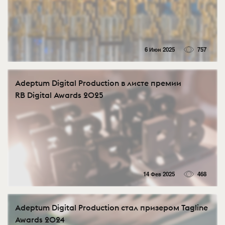
6 Июн 2025
757
Adeptum Digital Production в листе премии
RB Digital Awards 2025
14 Фев 2025
468
Adeptum Digital Production стал призером Tagline
Awards 2024