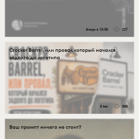
Вчера в 13:50
227
Cracker Barrel, или провал который начался
задолго до логотипа
4 Авг
369
Ваш промпт ничего не стоит?