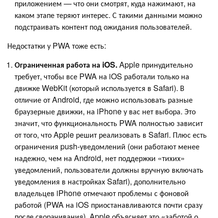
приложением — что они смотрят, куда нажимают, на
каком этапе теряют интерес. С такими данными можно
подстраивать контент под ожидания пользователей.
Недостатки у PWA тоже есть:
Ограниченная работа на iOS.
Apple принудительно
требует, чтобы все PWA на iOS работали только на
движке WebKit (который используется в Safari). В
отличие от Android, где можно использовать разные
браузерные движки, на iPhone у вас нет выбора. Это
значит, что функциональность PWA полностью зависит
от того, что Apple решит реализовать в Safari. Плюс есть
ограничения push-уведомлений (они работают менее
надежно, чем на Android, нет поддержки «тихих»
уведомлений, пользователи должны вручную включать
уведомления в настройках Safari), дополнительно
владельцев iPhone отмечают проблемы с фоновой
работой (PWA на iOS приостанавливаются почти сразу
после сворачивания). Apple объясняет это «заботой о