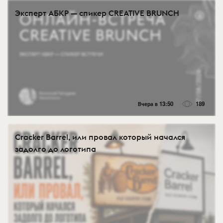
Эксперт АБКР — спикер CREATIVE BRUNCH
Вчера в 13:50
189
Cracker Barrel, или провал который начался
задолго до логотипа