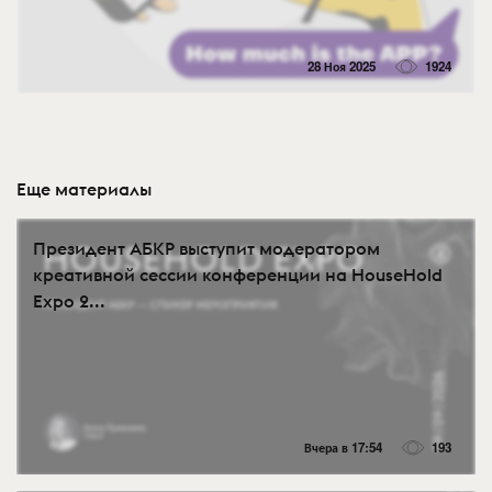
28 Ноя 2025
1924
Еще материалы
Президент АБКР выступит модератором
креативной сессии конференции на HouseHold
Expo 2...
Вчера в 17:54
193