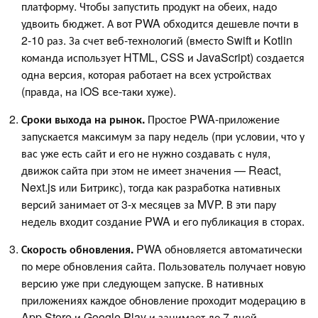
платформу. Чтобы запустить продукт на обеих, надо
удвоить бюджет. А вот PWA обходится дешевле почти в
2-10 раз. За счет веб-технологий (вместо Swift и Kotlin
команда использует HTML, CSS и JavaScript) создается
одна версия, которая работает на всех устройствах
(правда, на iOS все-таки хуже).
Сроки выхода на рынок.
Простое PWA-приложение
запускается максимум за пару недель (при условии, что у
вас уже есть сайт и его не нужно создавать с нуля,
движок сайта при этом не имеет значения — React,
Next.js или Битрикс), тогда как разработка нативных
версий занимает от 3-х месяцев за MVP. В эти пару
недель входит создание PWA и его публикация в сторах.
Скорость обновления.
PWA обновляется автоматически
по мере обновления сайта. Пользователь получает новую
версию уже при следующем запуске. В нативных
приложениях каждое обновление проходит модерацию в
App Store и Google Play и занимает до 7 дней.