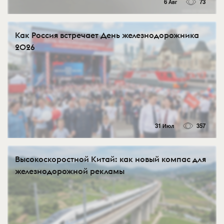
6 Авг
73
Как Россия встречает День железнодорожника
2026
31 Июл
357
Высокоскоростной Китай: как новый компас для
железнодорожной рекламы