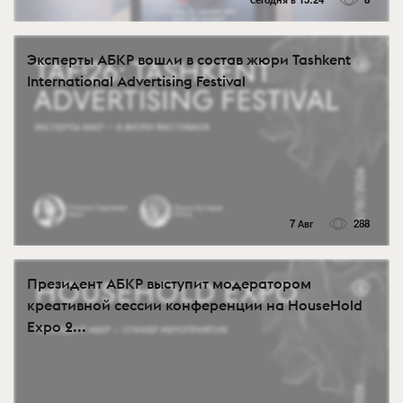
Эксперты АБКР вошли в состав жюри Tashkent
International Advertising Festival
7 Авг
288
Президент АБКР выступит модератором
креативной сессии конференции на HouseHold
Expo 2...