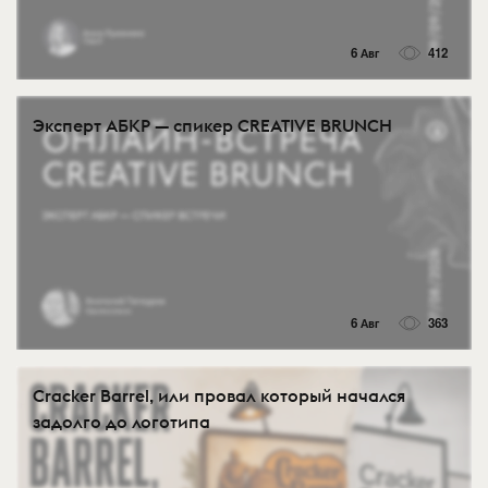
6 Авг
412
Эксперт АБКР — спикер CREATIVE BRUNCH
6 Авг
363
Cracker Barrel, или провал который начался
задолго до логотипа