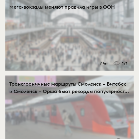
Мега-вокзалы меняют правила игры в OOH
7 Авг
171
Трансграничные маршруты Смоленск – Витебск
и Смоленск – Орша бьют рекорды популярност...