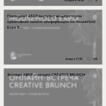
Сегодня в 18:56
72
Президент АБКР выступит модератором
креативной сессии конференции на HouseHold
Expo 2...
Вчера в 17:54
236
Эксперт АБКР — спикер CREATIVE BRUNCH