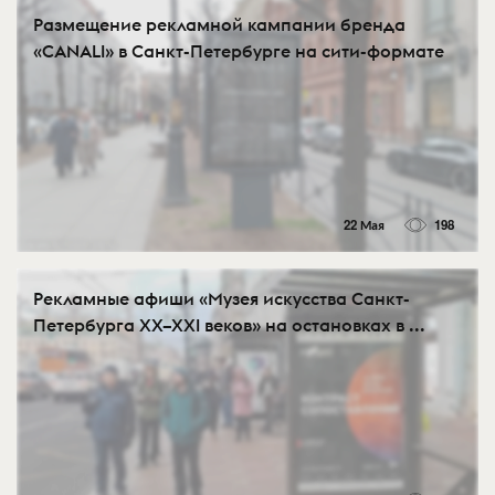
Размещение рекламной кампании бренда
«CANALI» в Санкт-Петербурге на сити-формате
22 Мая
198
Рекламные афиши «Музея искусства Санкт-
Петербурга XX–XXI веков» на остановках в ...