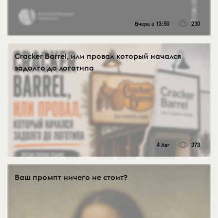
Вчера в 13:50
230
Cracker Barrel, или провал который начался
задолго до логотипа
4 Авг
373
Ваш промпт ничего не стоит?