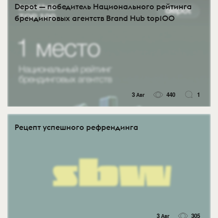
Depot — победитель Национального рейтинга
брендинговых агентств Brand Hub top100
3 Авг
440
1
Рецепт успешного рефрендинга
3 Авг
305