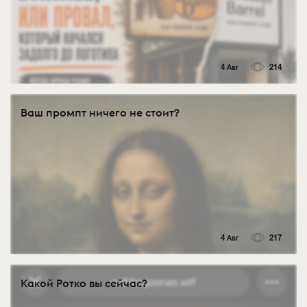
4 Авг
214
Ваш промпт ничего не стоит?
4 Авг
217
Какой Ротко вы сейчас?