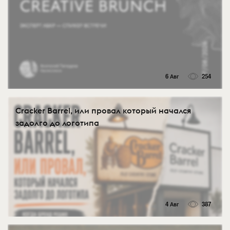
6 Авг
254
Cracker Barrel, или провал который начался
задолго до логотипа
4 Авг
387