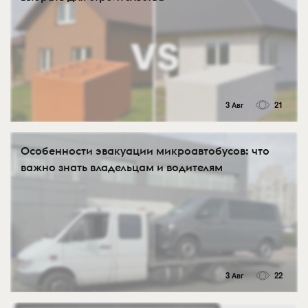
3 Авг
21
Особенности эвакуации микроавтобусов: что
важно знать владельцам и водителям
3 Авг
22