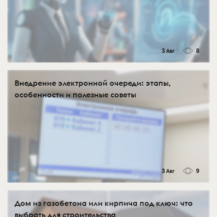
3 Авг
8
Внедрение электронной очереди: этапы,
особенности и полезные советы
3 Авг
9
Дом из газобетона или кирпича под ключ: что
выбрать для строительства