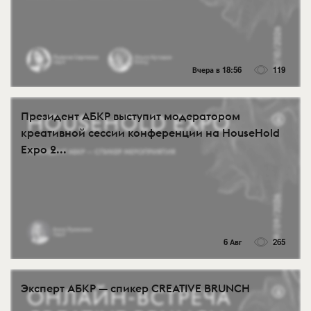
Вчера в 18:56
119
Президент АБКР выступит модератором
креативной сессии конференции на HouseHold
Expo 2...
6 Авг
265
Эксперт АБКР — спикер CREATIVE BRUNCH