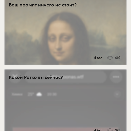
Ваш промпт ничего не стоит?
4 Авг
419
Какой Ротко вы сейчас?
4 Авг
375