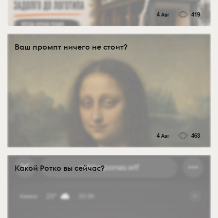
4 Авг
419
Ваш промпт ничего не стоит?
4 Авг
463
Какой Ротко вы сейчас?