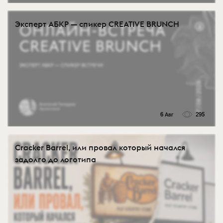
Эксперт АБКР — спикер CREATIVE BRUNCH
6 Авг
295
Cracker Barrel, или провал который начался
задолго до логотипа