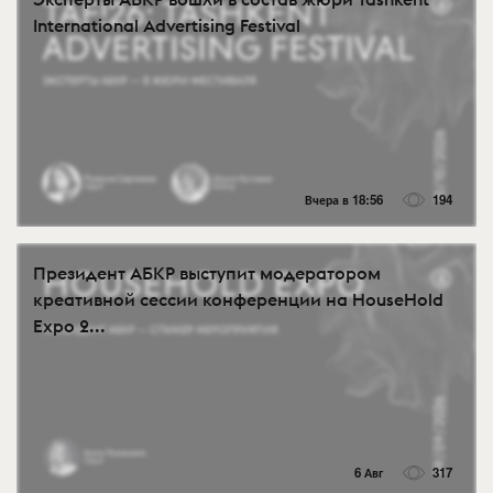
International Advertising Festival
Вчера в 18:56
194
Президент АБКР выступит модератором
креативной сессии конференции на HouseHold
Expo 2...
6 Авг
317