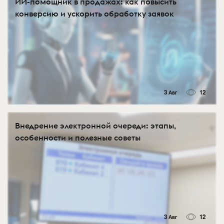
ИИ-помощник в продажах: как повысить
конверсию и ускорить обработку заявок
3 Авг
12
Внедрение электронной очереди: этапы,
особенности и полезные советы
3 Авг
12