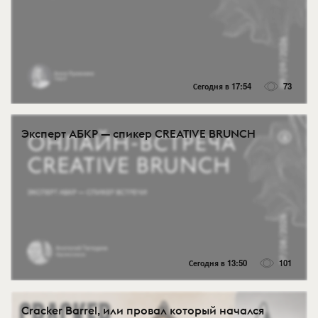
Сегодня в 17:54
73
Эксперт АБКР — спикер CREATIVE BRUNCH
Сегодня в 13:50
101
Cracker Barrel, или провал который начался