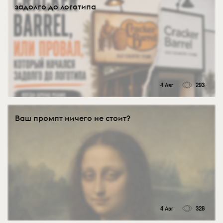
задолго до логотипа
4 Авг
293
Ваш промпт ничего не стоит?
4 Авг
328