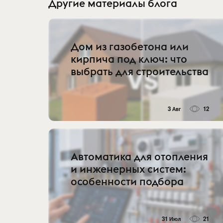
Другие материалы блога
Дом из газобетона или
кирпича под ключ: что
выбрать для строительства
3 Авг
12
Автоматика для отопления
и инженерных систем:
особенности подбора
31 Июл
21