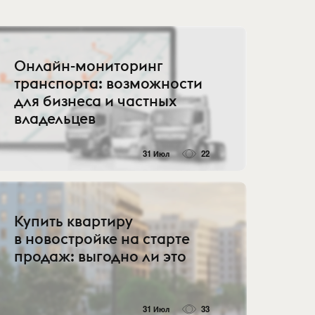
Онлайн-мониторинг
транспорта: возможности
для бизнеса и частных
владельцев
31 Июл
22
Купить квартиру
в новостройке на старте
продаж: выгодно ли это
31 Июл
33