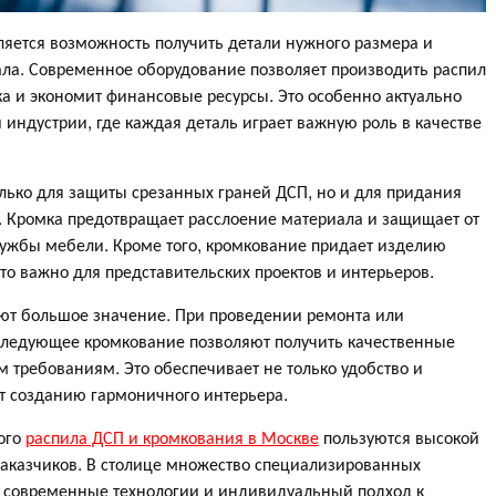
ется возможность получить детали нужного размера и
а. Современное оборудование позволяет производить распил
ка и экономит финансовые ресурсы. Это особенно актуально
индустрии, где каждая деталь играет важную роль в качестве
олько для защиты срезанных граней ДСП, но и для придания
. Кромка предотвращает расслоение материала и защищает от
службы мебели. Кроме того, кромкование придает изделию
о важно для представительских проектов и интерьеров.
еют большое значение. При проведении ремонта или
оследующее кромкование позволяют получить качественные
требованиям. Это обеспечивает не только удобство и
ет созданию гармоничного интерьера.
ного
распила ДСП и кромкования в Москве
пользуются высокой
заказчиков. В столице множество специализированных
г, современные технологии и индивидуальный подход к