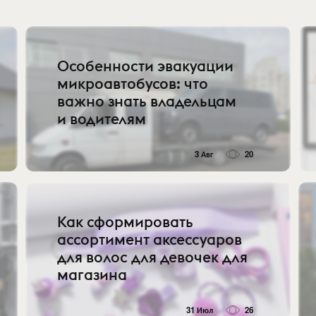
Особенности эвакуации
микроавтобусов: что
важно знать владельцам
и водителям
3 Авг
20
Как сформировать
ассортимент аксессуаров
для волос для девочек для
магазина
31 Июл
26