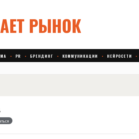
s
аться