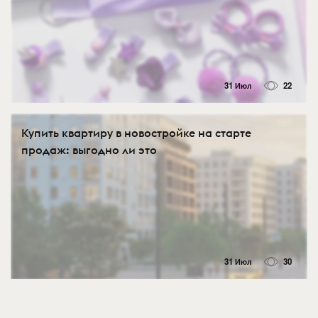
31 Июл
22
Купить квартиру в новостройке на старте
продаж: выгодно ли это
31 Июл
30