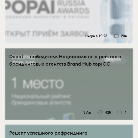
Вчера в 19:23
204
Depot — победитель Национального рейтинга
брендинговых агентств Brand Hub top100
3 Авг
426
1
Рецепт успешного рефрендинга