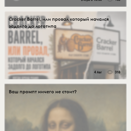
Cracker Barrel, или провал который начался
задолго до логотипа
4 Авг
318
Ваш промпт ничего не стоит?