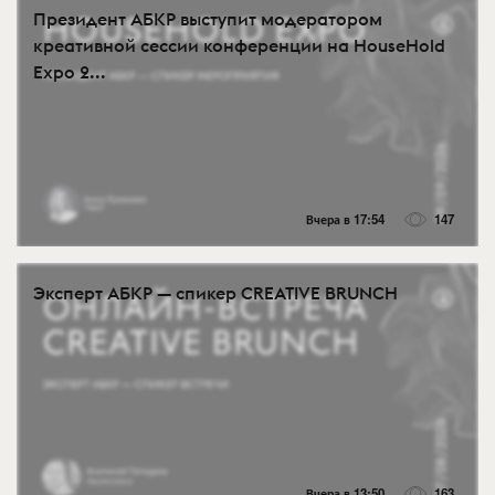
Президент АБКР выступит модератором
креативной сессии конференции на HouseHold
Expo 2...
Вчера в 17:54
147
Эксперт АБКР — спикер CREATIVE BRUNCH
Вчера в 13:50
163