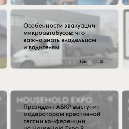
Особенности эвакуации
микроавтобусов: что
важно знать владельцам
и водителям
3 Авг
25
Президент АБКР выступит
модератором креативной
сессии конференции
на HouseHold Expo 2...