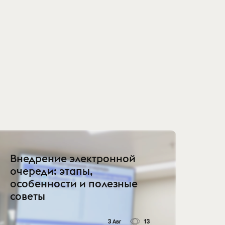
Внедрение электронной
очереди: этапы,
особенности и полезные
советы
3 Авг
13