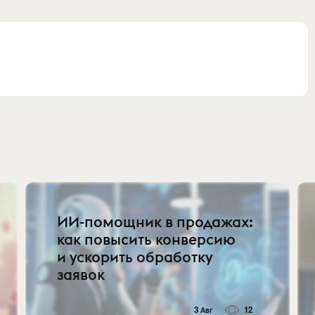
ИИ-помощник в продажах:
как повысить конверсию
и ускорить обработку
заявок
3 Авг
12