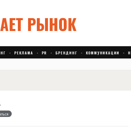
s
аться