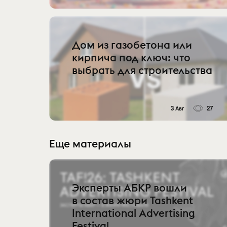
Дом из газобетона или
кирпича под ключ: что
выбрать для строительства
3 Авг
27
Еще материалы
Эксперты АБКР вошли
в состав жюри Tashkent
International Advertising
Festival