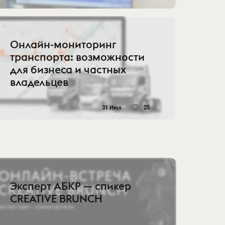
Онлайн-мониторинг
транспорта: возможности
для бизнеса и частных
владельцев
31 Июл
25
Эксперт АБКР — спикер
CREATIVE BRUNCH