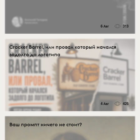
6 Авг
313
Cracker Barrel, или провал который начался
задолго до логотипа
4 Авг
425
Ваш промпт ничего не стоит?