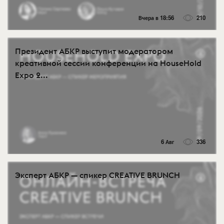
Вчера в 18:56
210
Президент АБКР выступит модератором
креативной сессии конференции на HouseHold
Expo 2...
6 Авг
336
Эксперт АБКР — спикер CREATIVE BRUNCH