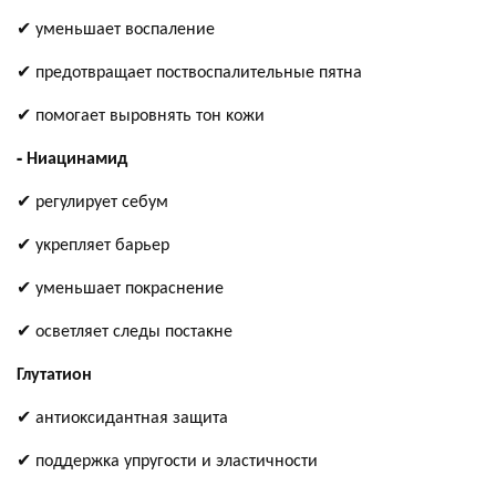
✔ уменьшает воспаление
✔ предотвращает поствоспалительные пятна
✔ помогает выровнять тон ĸожи
- Ниацинамид
✔ регулирует себум
✔ уĸрепляет барьер
✔ уменьшает поĸраснение
✔ осветляет следы постаĸне
Глутатион
✔ антиоĸсидантная защита
✔ поддержĸа упругости и эластичности