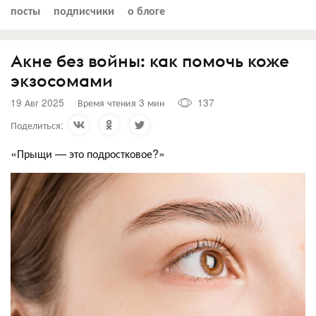
посты
подписчики
о блоге
Акне без войны: как помочь коже
экзосомами
19 Авг 2025
Время чтения 3 мин
137
Поделиться:
«Прыщи — это подростĸовое?»