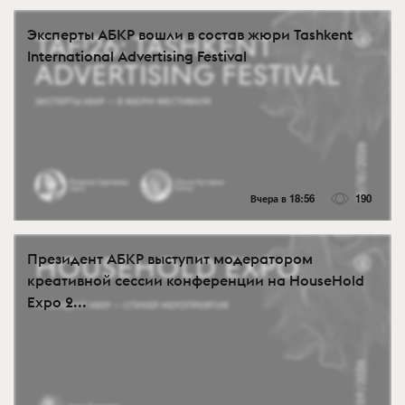
Эксперты АБКР вошли в состав жюри Tashkent
International Advertising Festival
Вчера в 18:56
190
Президент АБКР выступит модератором
креативной сессии конференции на HouseHold
Expo 2...