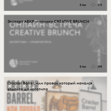
6 Авг
313
Эксперт АБКР — спикер CREATIVE BRUNCH
6 Авг
294
Cracker Barrel, или провал который начался
задолго до логотипа