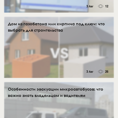
3 Авг
12
Дом из газобетона или кирпича под ключ: что
выбрать для строительства
3 Авг
26
Особенности эвакуации микроавтобусов: что
важно знать владельцам и водителям