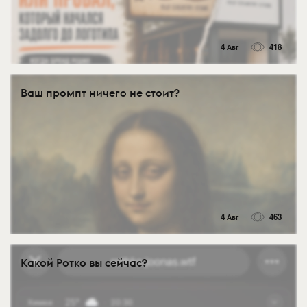
4 Авг
418
Ваш промпт ничего не стоит?
4 Авг
463
Какой Ротко вы сейчас?