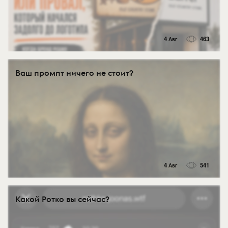
4 Авг
463
Ваш промпт ничего не стоит?
4 Авг
541
Какой Ротко вы сейчас?