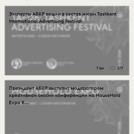
Эксперты АБКР вошли в состав жюри Tashkent
International Advertising Festival
7 Авг
277
Президент АБКР выступит модератором
креативной сессии конференции на HouseHold
Expo 2...