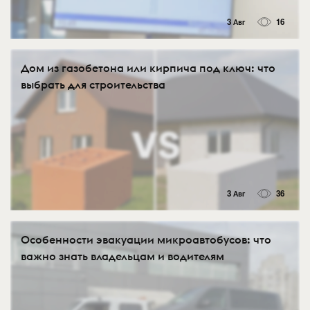
3 Авг
16
Дом из газобетона или кирпича под ключ: что
выбрать для строительства
3 Авг
36
Особенности эвакуации микроавтобусов: что
важно знать владельцам и водителям