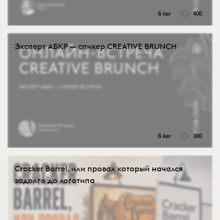
6 Авг
400
Эксперт АБКР — спикер CREATIVE BRUNCH
6 Авг
360
Cracker Barrel, или провал который начался
задолго до логотипа