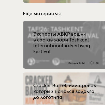
Еще материалы
Эксперты АБКР вошли
в состав жюри Tashkent
International Advertising
Festival
Вчера в 18:56
78
Cracker Barrel, или провал
который начался задолго
до логотипа