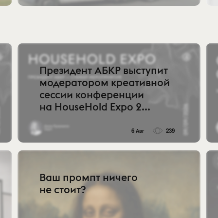
Президент АБКР выступит
модератором креативной
сессии конференции
на HouseHold Expo 2...
6 Авг
239
Ваш промпт ничего
не стоит?