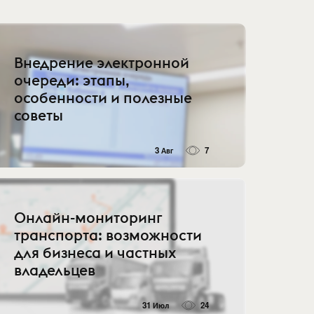
Внедрение электронной
очереди: этапы,
особенности и полезные
советы
3 Авг
7
Онлайн-мониторинг
транспорта: возможности
для бизнеса и частных
владельцев
31 Июл
24