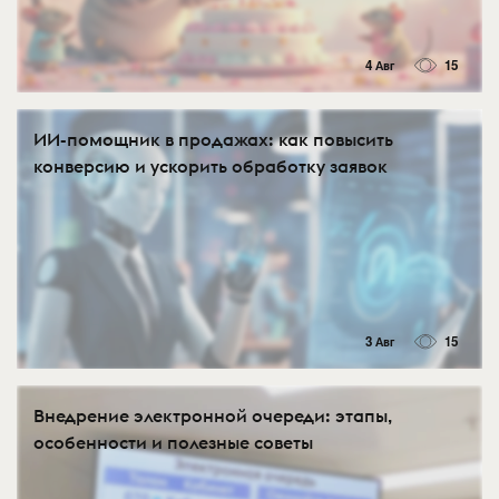
4 Авг
15
ИИ-помощник в продажах: как повысить
конверсию и ускорить обработку заявок
3 Авг
15
Внедрение электронной очереди: этапы,
особенности и полезные советы