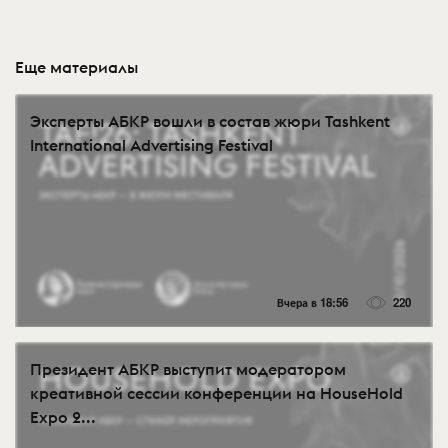
Еще материалы
Эксперты АБКР вошли в состав жюри Tashkent
International Advertising Festival
Вчера в 18:56
220
Президент АБКР выступит модератором
креативной сессии конференции на HouseHold
Expo 2...