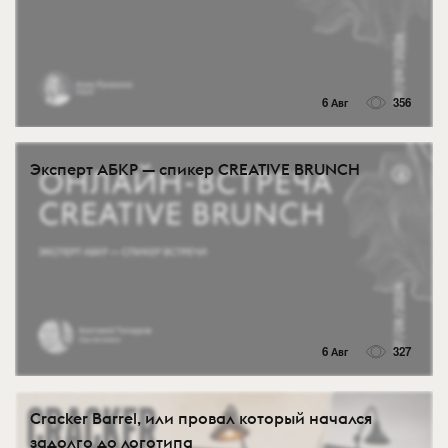
6 Авг
356
Эксперт АБКР — спикер CREATIVE BRUNCH
6 Авг
327
Cracker Barrel, или провал который начался
задолго до логотипа