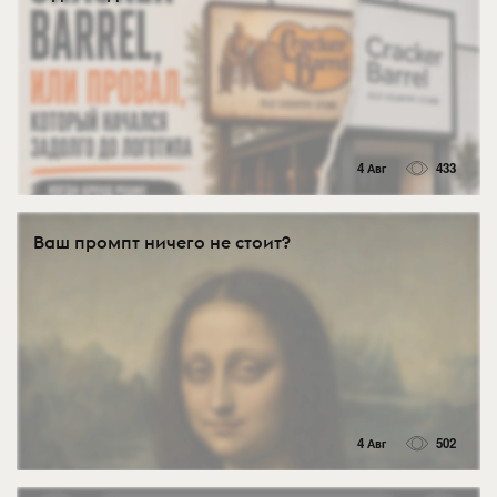
4 Авг
433
Ваш промпт ничего не стоит?
4 Авг
502