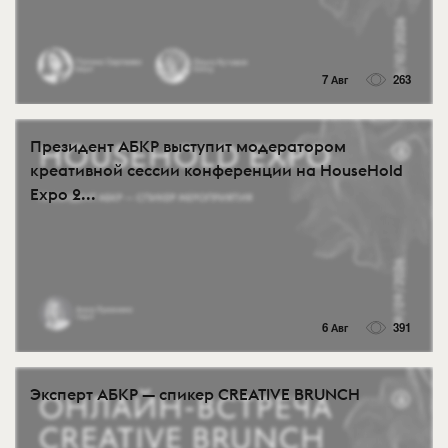
7 Авг
263
Президент АБКР выступит модератором
креативной сессии конференции на HouseHold
Expo 2...
6 Авг
391
Эксперт АБКР — спикер CREATIVE BRUNCH