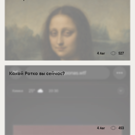
4 Авг
527
Какой Ротко вы сейчас?
4 Авг
453