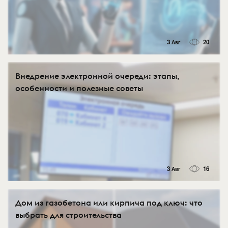
3 Авг
20
Внедрение электронной очереди: этапы,
особенности и полезные советы
3 Авг
16
Дом из газобетона или кирпича под ключ: что
выбрать для строительства