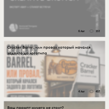
6 Авг
351
Cracker Barrel, или провал который начался
задолго до логотипа
4 Авг
457
Ваш промпт ничего не стоит?