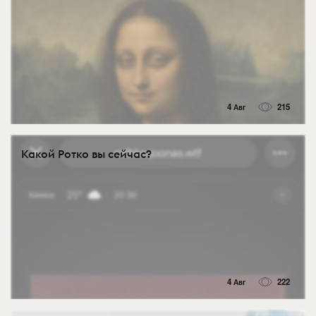
4 Авг
215
Какой Ротко вы сейчас?
4 Авг
222