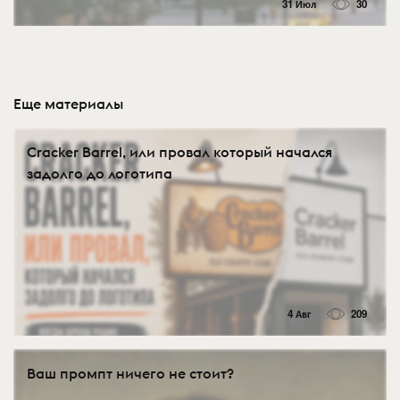
31 Июл
30
Еще материалы
Cracker Barrel, или провал который начался
задолго до логотипа
4 Авг
209
Ваш промпт ничего не стоит?