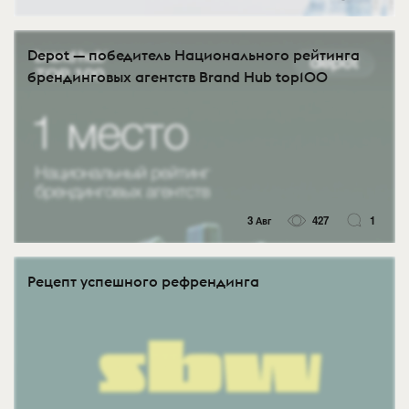
Depot — победитель Национального рейтинга
брендинговых агентств Brand Hub top100
3 Авг
427
1
Рецепт успешного рефрендинга