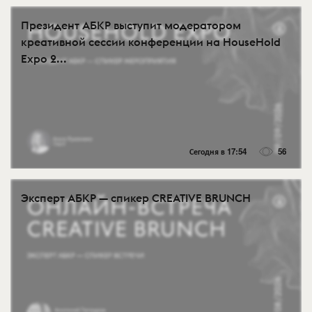
Президент АБКР выступит модератором
креативной сессии конференции на HouseHold
Expo 2...
Сегодня в 17:54
56
Эксперт АБКР — спикер CREATIVE BRUNCH