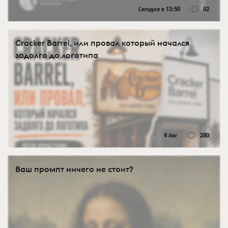
Сегодня в 13:50
82
Cracker Barrel, или провал который начался
задолго до логотипа
4 Авг
280
Ваш промпт ничего не стоит?