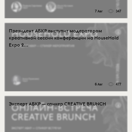
7 Авг
347
Президент АБКР выступит модератором
креативной сессии конференции на HouseHold
Expo 2...
6 Авг
477
Эксперт АБКР — спикер CREATIVE BRUNCH