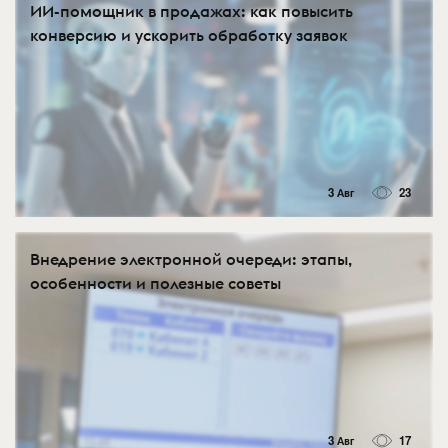
ИИ-помощник в продажах: как повысить
конверсию и ускорить обработку заявок
3 Авг
23
Внедрение электронной очереди: этапы,
особенности и полезные советы
3 Авг
17