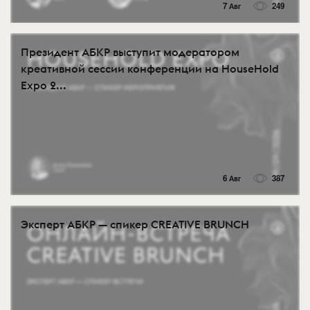
7 Авг
249
Президент АБКР выступит модератором
креативной сессии конференции на HouseHold
Expo 2...
6 Авг
387
Эксперт АБКР — спикер CREATIVE BRUNCH