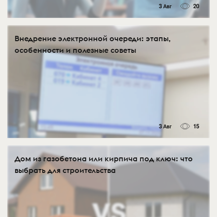
3 Авг
20
Внедрение электронной очереди: этапы,
особенности и полезные советы
3 Авг
15
Дом из газобетона или кирпича под ключ: что
выбрать для строительства