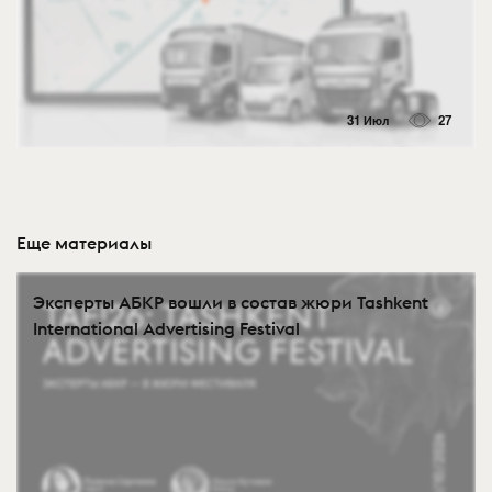
31 Июл
27
Еще материалы
Эксперты АБКР вошли в состав жюри Tashkent
International Advertising Festival