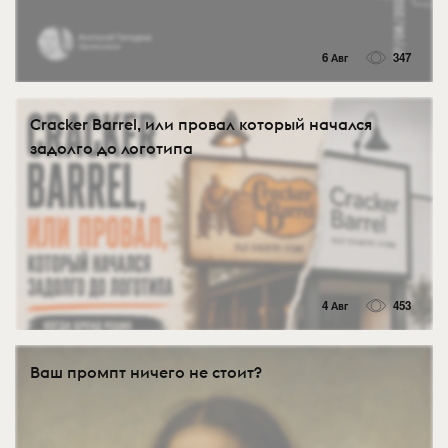
6 Авг
347
Cracker Barrel, или провал который начался
задолго до логотипа
4 Авг
453
Ваш промпт ничего не стоит?