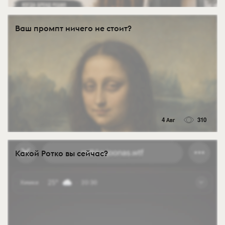
Ваш промпт ничего не стоит?
4 Авг
310
Какой Ротко вы сейчас?