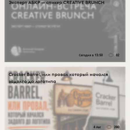
Эксперт АБКР — спикер CREATIVE BRUNCH
Сегодня в 13:50
82
Cracker Barrel, или провал который начался
задолго до логотипа
4 Авг
280