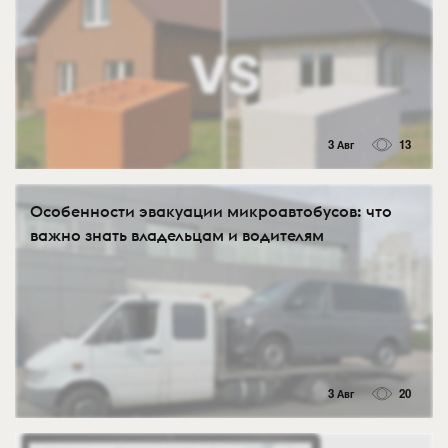
3 Авг
13
Особенности эвакуации микроавтобусов: что
важно знать владельцам и водителям
3 Авг
20