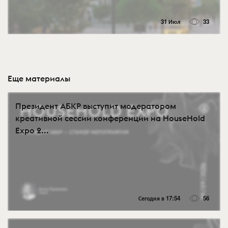
31 Июл
33
Еще материалы
Президент АБКР выступит модератором
креативной сессии конференции на HouseHold
Expo 2...
Сегодня в 17:54
56