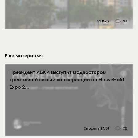
31 Июл
33
Еще материалы
Президент АБКР выступит модератором
креативной сессии конференции на HouseHold
Expo 2...
Сегодня в 17:54
72