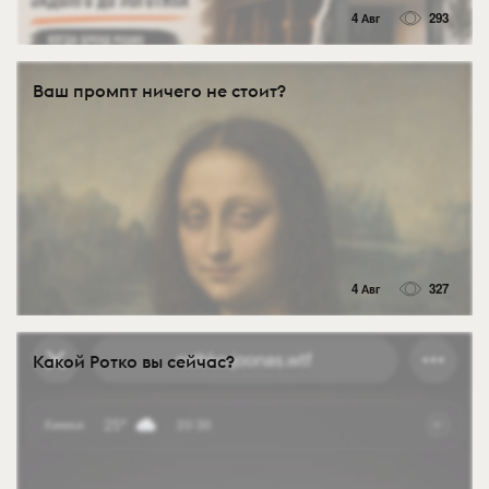
4 Авг
293
Ваш промпт ничего не стоит?
4 Авг
327
Какой Ротко вы сейчас?