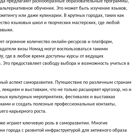
рода предлагают разнообразные образовательные программы,
 альтернативное обучение. Это может быть изучение языков,
кетингу или даже кулинарии. В крупных городах, таких как
тво языковых школ и творческих мастерских, где любой
авыки.
вует огромное количество онлайн-ресурсов и платформ,
датели визы Номад могут воспользоваться такими
, где в любое время доступны курсы от ведущих
. Это предоставляет свободу выбора и возможность учиться в
ый аспект саморазвития. Путешествие по различным странам
 лекциям и выставкам, что не только расширяет кругозор, но и
тных культурных мероприятиях, фестивалях и выставках
ками и создать полезные профессиональные контакты,
его карьерного роста.
же играют ключевую роль в саморазвитии. Многие
и города с развитой инфраструктурой для активного образа