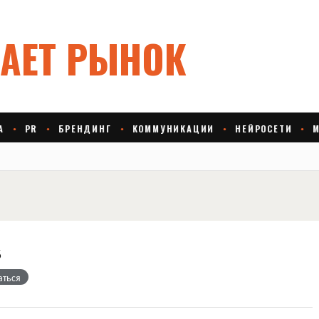
s
аться