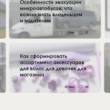
Особенности эвакуации
микроавтобусов: что
важно знать владельцам
и водителям
3 Авг
17
Как сформировать
ассортимент аксессуаров
для волос для девочек для
магазина
31 Июл
23