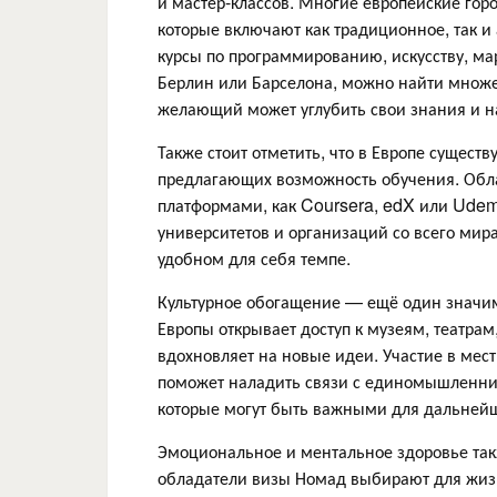
и мастер-классов. Многие европейские го
которые включают как традиционное, так и
курсы по программированию, искусству, мар
Берлин или Барселона, можно найти множес
желающий может углубить свои знания и н
Также стоит отметить, что в Европе сущест
предлагающих возможность обучения. Обла
платформами, как Coursera, edX или Udemy
университетов и организаций со всего мира
удобном для себя темпе.
Культурное обогащение — ещё один значим
Европы открывает доступ к музеям, театрам,
вдохновляет на новые идеи. Участие в мес
поможет наладить связи с единомышленни
которые могут быть важными для дальнейш
Эмоциональное и ментальное здоровье так
обладатели визы Номад выбирают для жизн