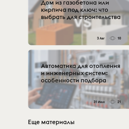
Дом из газобетона или
кирпича под ключ: что
выбрать для строительства
3 Авг
10
Автоматика для отопления
и инженерных систем:
особенности подбора
31 Июл
21
Еще материалы