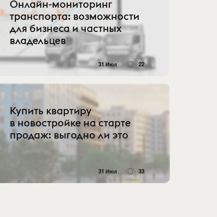
Онлайн-мониторинг
транспорта: возможности
для бизнеса и частных
владельцев
31 Июл
22
Купить квартиру
в новостройке на старте
продаж: выгодно ли это
31 Июл
33