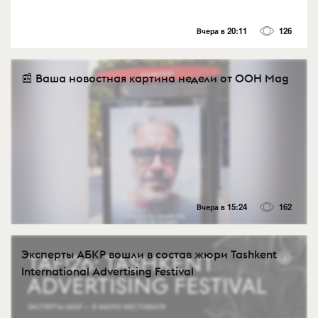
Вчера в 20:11
126
📰 Ваша новостная картина недели от OOH Mag
Вчера в 15:24
162
Эксперты АБКР вошли в состав жюри Tashkent
International Advertising Festival