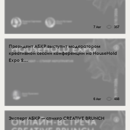
7 Авг
357
Президент АБКР выступит модератором
креативной сессии конференции на HouseHold
Expo 2...
6 Авг
488
Эксперт АБКР — спикер CREATIVE BRUNCH