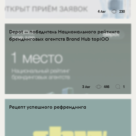
4 Авг
230
Depot — победитель Национального рейтинга
брендинговых агентств Brand Hub top100
3 Авг
446
1
Рецепт успешного рефрендинга