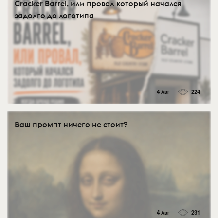
Cracker Barrel, или провал который начался
задолго до логотипа
4 Авг
224
Ваш промпт ничего не стоит?
4 Авг
231