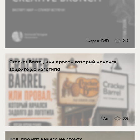
Вчера в 13:50
214
Cracker Barrel, или провал который начался
задолго до логотипа
4 Авг
359
Ваш промпт ничего не стоит?