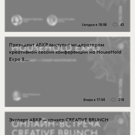
Сегодня в 18:56
43
Президент АБКР выступит модератором
креативной сессии конференции на HouseHold
Expo 2...
Вчера в 17:54
218
Эксперт АБКР — спикер CREATIVE BRUNCH