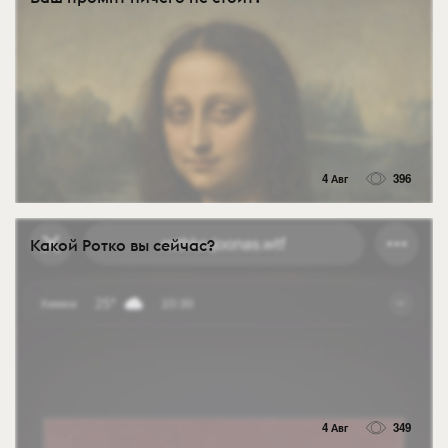
4 Авг
396
Какой Ротко вы сейчас?
4 Авг
349