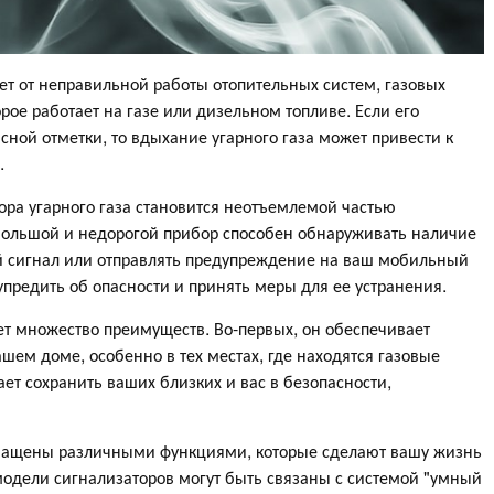
ает от неправильной работы отопительных систем, газовых
орое работает на газе или дизельном топливе. Если его
асной отметки, то вдыхание угарного газа может привести к
.
ра угарного газа становится неотъемлемой частью
ебольшой и недорогой прибор способен обнаруживать наличие
вой сигнал или отправлять предупреждение на ваш мобильный
упредить об опасности и принять меры для ее устранения.
еет множество преимуществ. Во-первых, он обеспечивает
шем доме, особенно в тех местах, где находятся газовые
ет сохранить ваших близких и вас в безопасности,
оснащены различными функциями, которые сделают вашу жизнь
модели сигнализаторов могут быть связаны с системой "умный