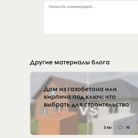
Написать комментарий...
Другие материалы блога
Дом из газобетона или
кирпича под ключ: что
выбрать для строительства
3 Авг
10