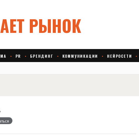
s
аться