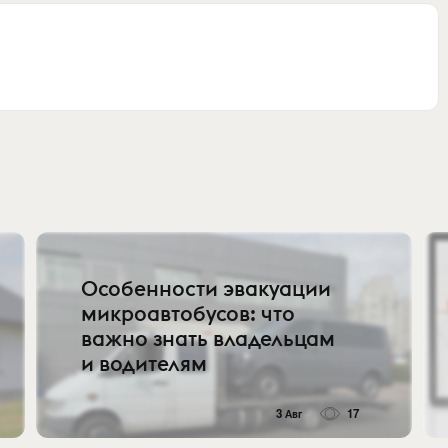
Особенности эвакуации
микроавтобусов: что
важно знать владельцам
и водителям
3 Авг
17