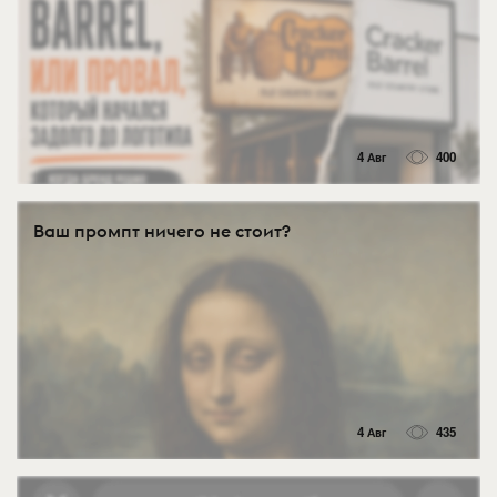
4 Авг
400
Ваш промпт ничего не стоит?
4 Авг
435