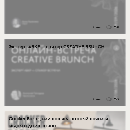
6 Авг
284
Эксперт АБКР — спикер CREATIVE BRUNCH
6 Авг
277
Cracker Barrel, или провал который начался
задолго до логотипа