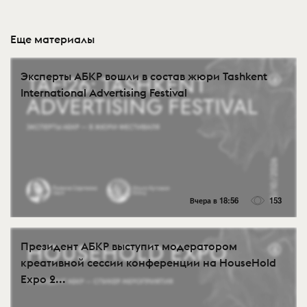
Еще материалы
Эксперты АБКР вошли в состав жюри Tashkent
International Advertising Festival
Вчера в 18:56
153
Президент АБКР выступит модератором
креативной сессии конференции на HouseHold
Expo 2...