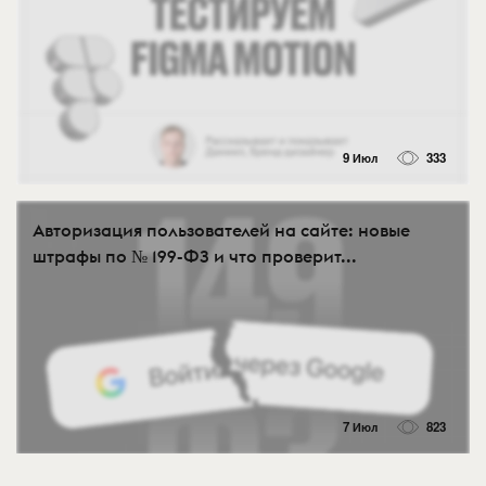
9 Июл
333
Авторизация пользователей на сайте: новые
штрафы по № 199-ФЗ и что проверит...
7 Июл
823