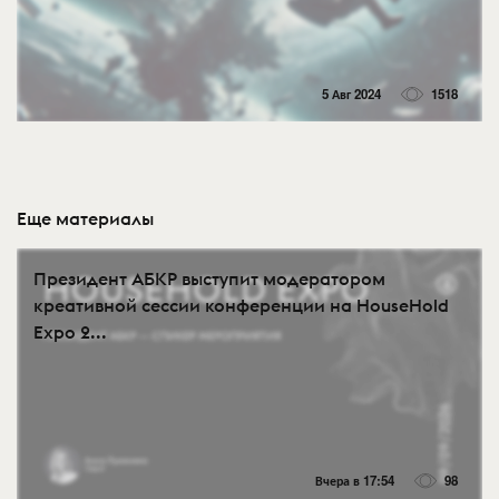
5 Авг 2024
1518
Еще материалы
Президент АБКР выступит модератором
креативной сессии конференции на HouseHold
Expo 2...
Вчера в 17:54
98