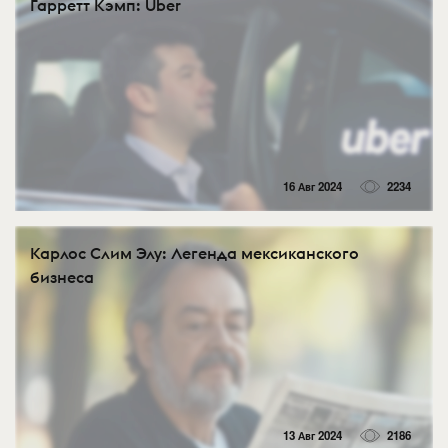
Гарретт Кэмп: Uber
16 Авг 2024
2234
Карлос Слим Элу: Легенда мексиканского
бизнеса
13 Авг 2024
2186