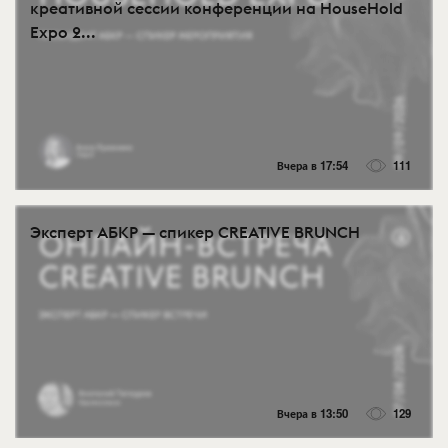
креативной сессии конференции на HouseHold
Expo 2...
Вчера в 17:54
111
Эксперт АБКР — спикер CREATIVE BRUNCH
Вчера в 13:50
129