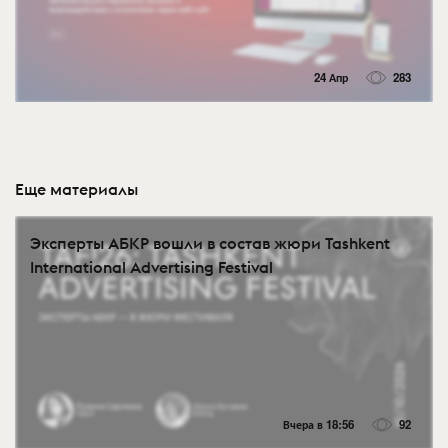
24 Апр
283
Еще материалы
Эксперты АБКР вошли в состав жюри Tashkent
International Advertising Festival
Вчера в 18:56
92