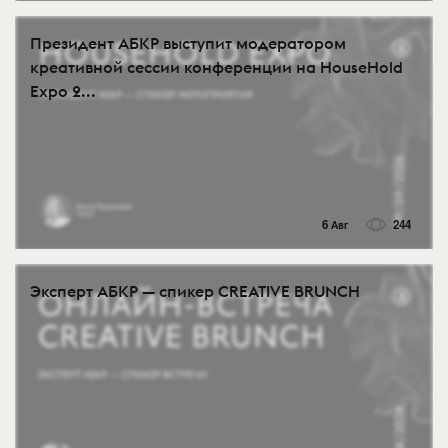
Президент АБКР выступит модератором
креативной сессии конференции на HouseHold
Expo 2...
6 Авг
244
Эксперт АБКР — спикер CREATIVE BRUNCH