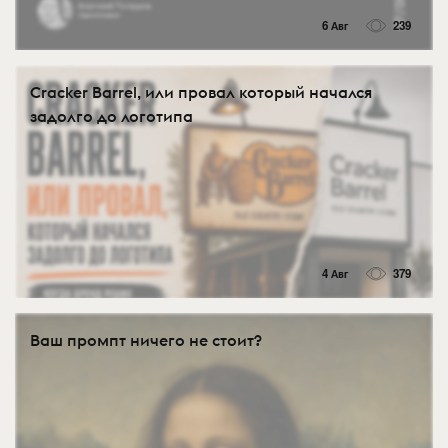
6 Авг
239
Cracker Barrel, или провал который начался
задолго до логотипа
4 Авг
379
Ваш промпт ничего не стоит?