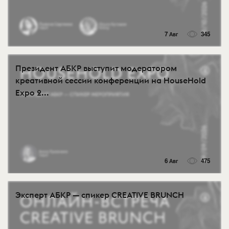
7 Авг
345
Президент АБКР выступит модератором
креативной сессии конференции на HouseHold
Expo 2...
6 Авг
475
Эксперт АБКР — спикер CREATIVE BRUNCH