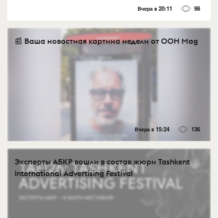
Вчера в 20:11
98
📰 Ваша новостная картина недели от OOH Mag
Вчера в 15:24
136
Эксперты АБКР вошли в состав жюри Tashkent
International Advertising Festival