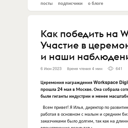
посты
подписчики
о блоге
Как победить на W
Участие в церемо
и наши наблюден
6 Июн 2023
Время чтения 4 мин
641
Церемония награждения Workspace Digita
прошла 24 мая в Москве. Она собрала сотн
были гиганты индустрии и менее масштабн
Всем привет! Я Илья, директор по развити
работая в основном с малым и средним биз
заказчиками было долгим, так как на длин
впечатляющие результаты.