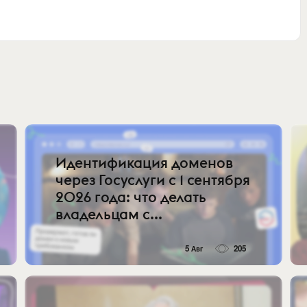
Идентификация доменов
через Госуслуги с 1 сентября
2026 года: что делать
владельцам с...
5 Авг
205