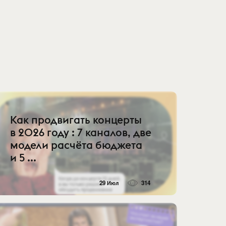
Как продвигать концерты
в 2026 году : 7 каналов, две
модели расчёта бюджета
и 5 ...
29 Июл
314