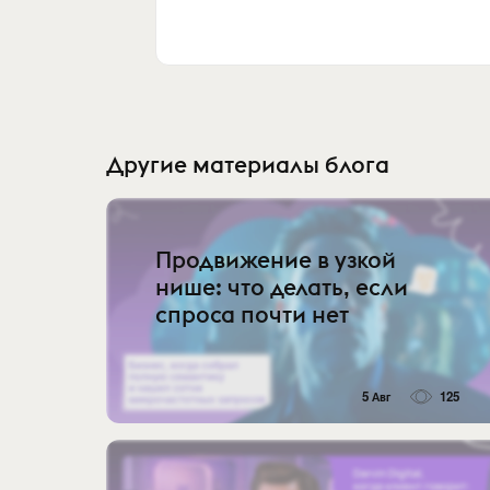
Другие материалы блога
Продвижение в узкой
нише: что делать, если
спроса почти нет
5 Авг
125