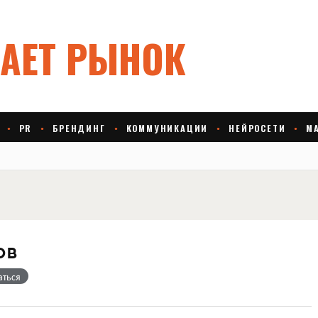
ов
аться