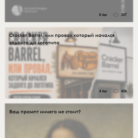
6 Авг
347
Cracker Barrel, или провал который начался
задолго до логотипа
4 Авг
454
Ваш промпт ничего не стоит?