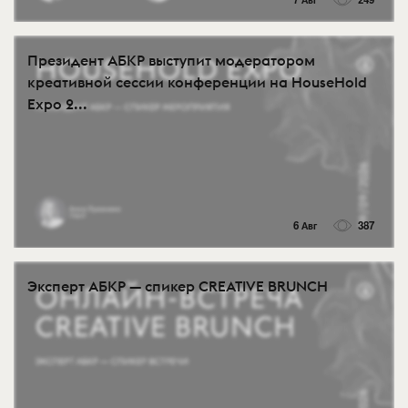
Президент АБКР выступит модератором
креативной сессии конференции на HouseHold
Expo 2...
6 Авг
387
Эксперт АБКР — спикер CREATIVE BRUNCH