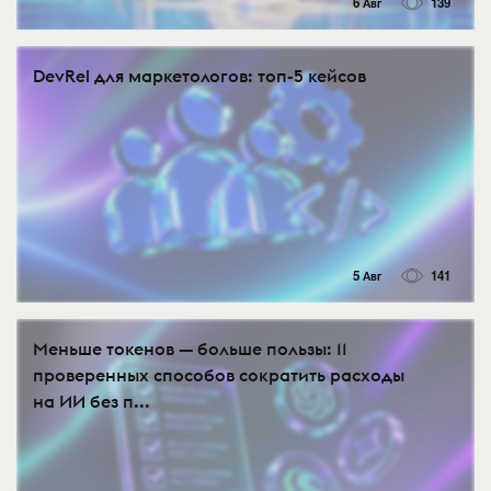
6 Авг
139
DevRel для маркетологов: топ-5 кейсов
5 Авг
141
Меньше токенов — больше пользы: 11
проверенных способов сократить расходы
на ИИ без п...