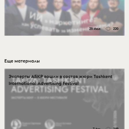
29 Июл
220
Еще материалы
Эксперты АБКР вошли в состав жюри Tashkent
International Advertising Festival
7 Авг
249