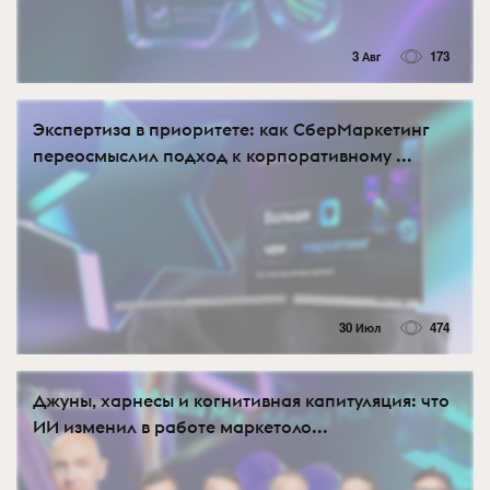
3 Авг
173
Экспертиза в приоритете: как СберМаркетинг
переосмыслил подход к корпоративному ...
30 Июл
474
Джуны, харнесы и когнитивная капитуляция: что
ИИ изменил в работе маркетоло...