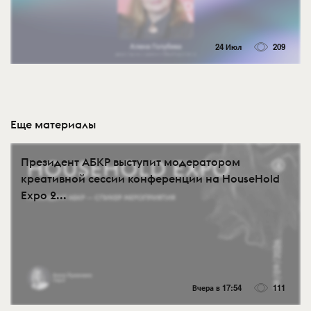
24 Июл
209
Еще материалы
Президент АБКР выступит модератором
креативной сессии конференции на HouseHold
Expo 2...
Вчера в 17:54
111