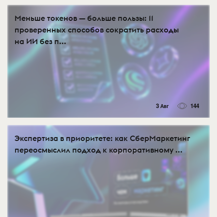
Меньше токенов — больше пользы: 11
проверенных способов сократить расходы
на ИИ без п...
3 Авг
144
Экспертиза в приоритете: как СберМаркетинг
переосмыслил подход к корпоративному ...