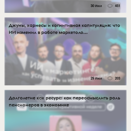
30 Июл
451
Джуны, харнесы и когнитивная капитуляция: что
ИИ изменил в работе маркетоло...
29 Июл
203
Долголетие как ресурс: как переосмыслить роль
пенсионеров в экономике