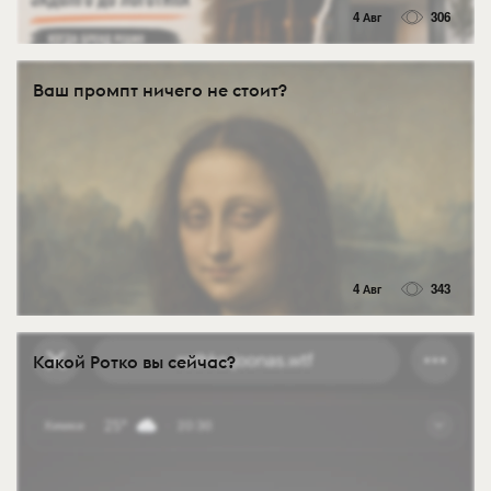
4 Авг
306
Ваш промпт ничего не стоит?
4 Авг
343
Какой Ротко вы сейчас?