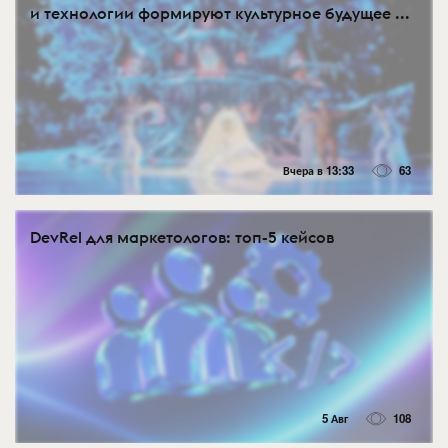
и технологии формируют культурное будущее ...
Вчера в 13:33
63
DevRel для маркетологов: топ-5 кейсов
5 Авг
108