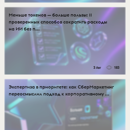
Меньше токенов — больше пользы: 11
проверенных способов сократить расходы
на ИИ без п...
3 Авг
183
Экспертиза в приоритете: как СберМаркетинг
переосмыслил подход к корпоративному ...