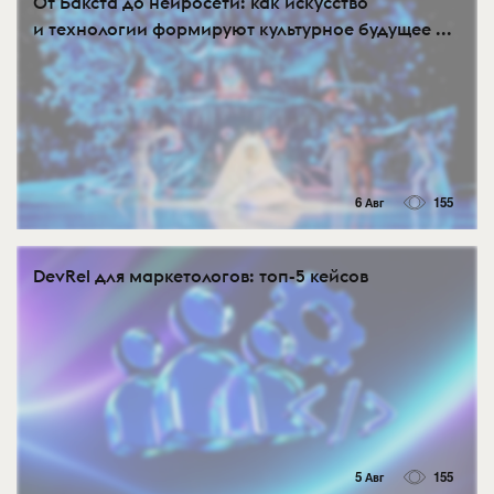
От Бакста до нейросети: как искусство
и технологии формируют культурное будущее ...
6 Авг
155
DevRel для маркетологов: топ-5 кейсов
5 Авг
155