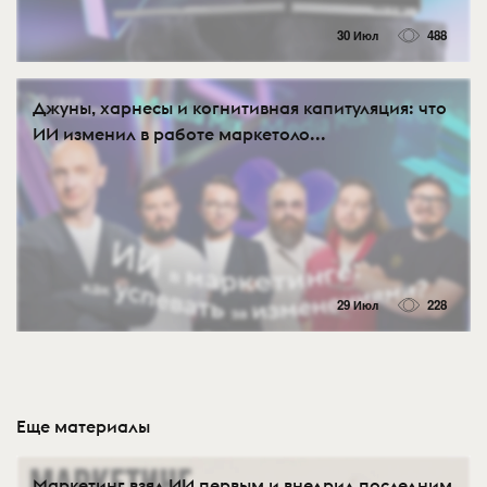
30 Июл
488
Джуны, харнесы и когнитивная капитуляция: что
ИИ изменил в работе маркетоло...
29 Июл
228
Еще материалы
Маркетинг взял ИИ первым и внедрил последним