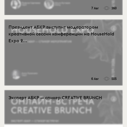
7 Авг
360
Президент АБКР выступит модератором
креативной сессии конференции на HouseHold
Expo 2...
6 Авг
505
Эксперт АБКР — спикер CREATIVE BRUNCH