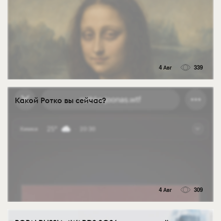
4 Авг
339
Какой Ротко вы сейчас?
4 Авг
309