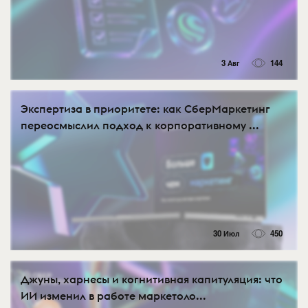
3 Авг
144
Экспертиза в приоритете: как СберМаркетинг
переосмыслил подход к корпоративному ...
30 Июл
450
Джуны, харнесы и когнитивная капитуляция: что
ИИ изменил в работе маркетоло...