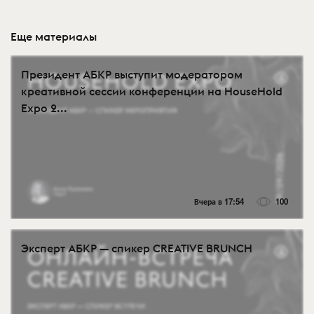
Еще материалы
Президент АБКР выступит модератором
креативной сессии конференции на HouseHold
Expo 2...
Вчера в 17:54
100
Эксперт АБКР — спикер CREATIVE BRUNCH