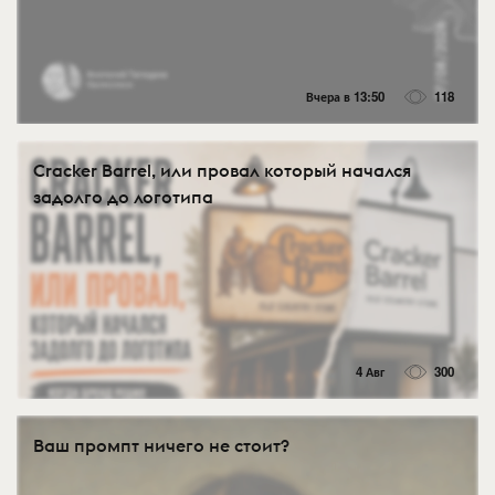
Вчера в 13:50
118
Cracker Barrel, или провал который начался
задолго до логотипа
4 Авг
300
Ваш промпт ничего не стоит?