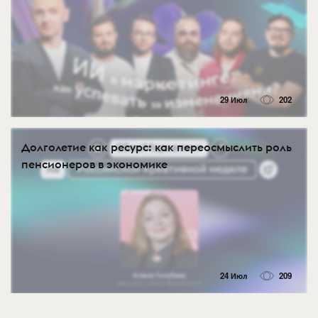
29 Июл
202
Долголетие как ресурс: как переосмыслить роль
пенсионеров в экономике
24 Июл
209