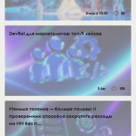
Вчера в 13:33
60
DevRel для маркетологов: топ-5 кейсов
5 Авг
106
Меньше токенов — больше пользы: 11
проверенных способов сократить расходы
на ИИ без п...