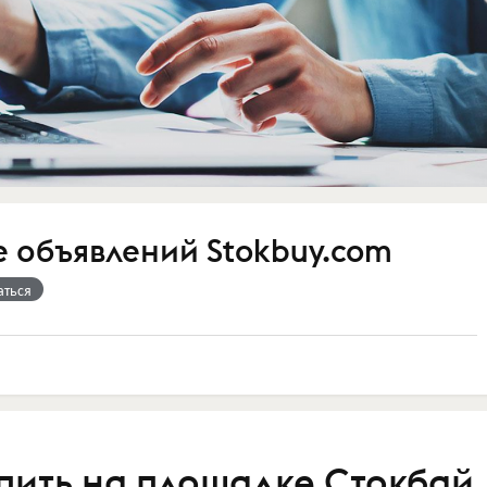
 объявлений Stokbuy.com
аться
упить на площадке Стокбай