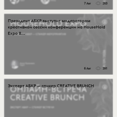
7 Авг
263
Президент АБКР выступит модератором
креативной сессии конференции на HouseHold
Expo 2...
6 Авг
391
Эксперт АБКР — спикер CREATIVE BRUNCH