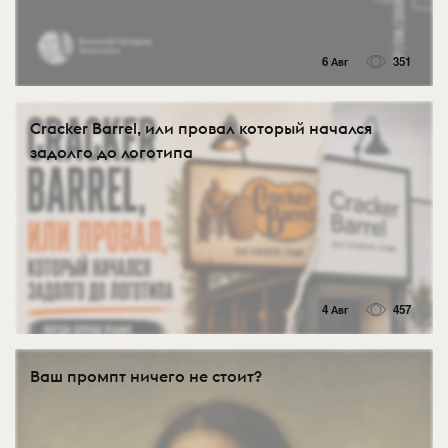
6 Авг
351
Cracker Barrel, или провал который начался
задолго до логотипа
4 Авг
457
Ваш промпт ничего не стоит?