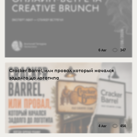
6 Авг
347
Cracker Barrel, или провал который начался
задолго до логотипа
4 Авг
454