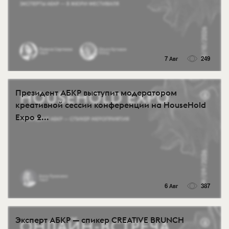
7 Авг
249
Президент АБКР выступит модератором
креативной сессии конференции на HouseHold
Expo 2...
6 Авг
387
Эксперт АБКР — спикер CREATIVE BRUNCH