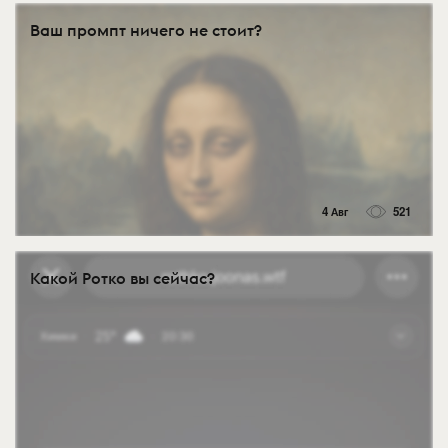
Ваш промпт ничего не стоит?
4 Авг
521
Какой Ротко вы сейчас?