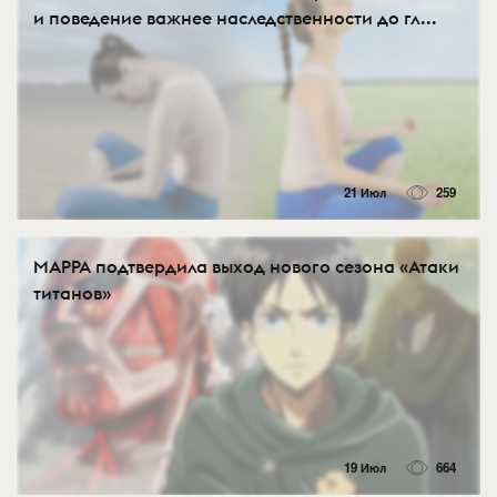
и поведение важнее наследственности до гл...
21 Июл
259
MAPPA подтвердила выход нового сезона «Атаки
титанов»
19 Июл
664