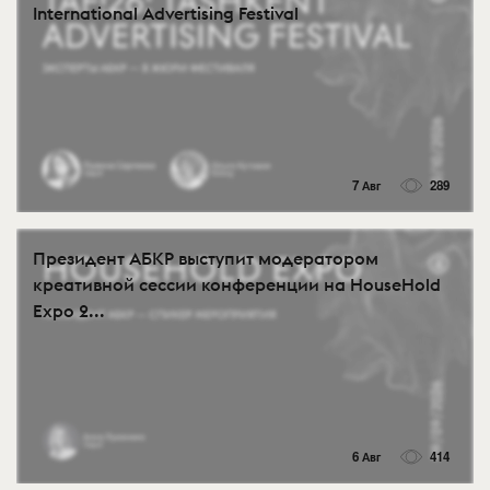
International Advertising Festival
7 Авг
289
Президент АБКР выступит модератором
креативной сессии конференции на HouseHold
Expo 2...
6 Авг
414