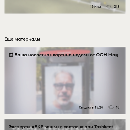
19 Июл
318
Еще материалы
📰 Ваша новостная картина недели от OOH Mag
Сегодня в 15:24
18
Эксперты АБКР вошли в состав жюри Tashkent