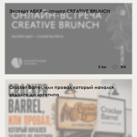
Эксперт АБКР — спикер CREATIVE BRUNCH
6 Авг
364
Cracker Barrel, или провал который начался
задолго до логотипа