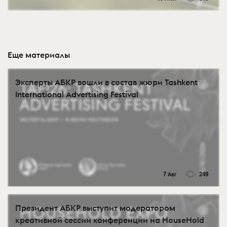
Еще материалы
Эксперты АБКР вошли в состав жюри Tashkent
International Advertising Festival
7 Авг
249
Президент АБКР выступит модератором
креативной сессии конференции на HouseHold