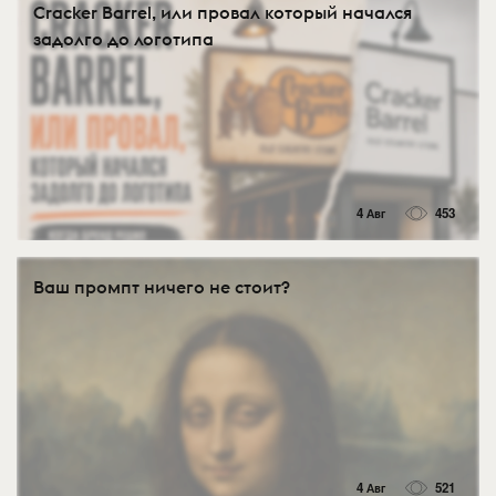
Cracker Barrel, или провал который начался
задолго до логотипа
4 Авг
453
Ваш промпт ничего не стоит?
4 Авг
521