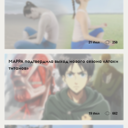
21 Июл
258
MAPPA подтвердила выход нового сезона «Атаки
титанов»
19 Июл
662