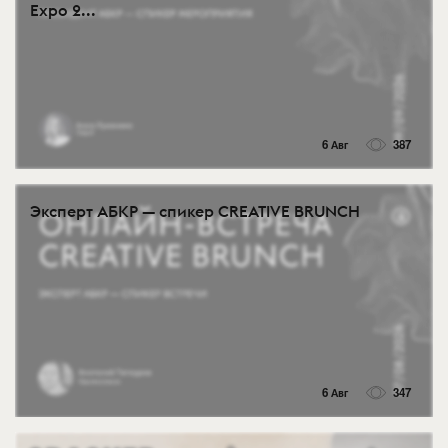
Expo 2...
6 Авг
387
Эксперт АБКР — спикер CREATIVE BRUNCH
6 Авг
347