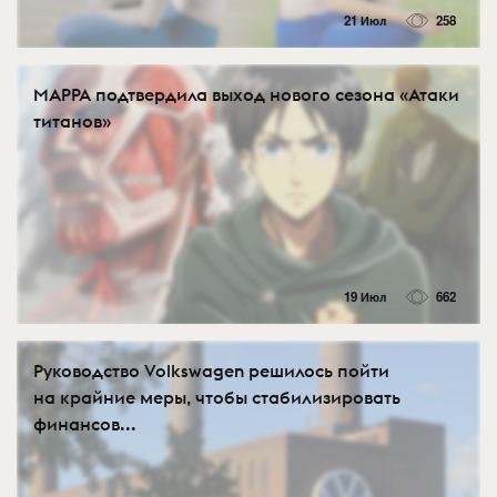
21 Июл
258
MAPPA подтвердила выход нового сезона «Атаки
титанов»
19 Июл
662
Руководство Volkswagen решилось пойти
на крайние меры, чтобы стабилизировать
финансов...