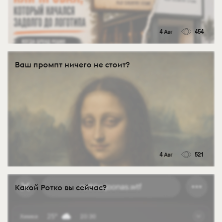
4 Авг
454
Ваш промпт ничего не стоит?
4 Авг
521
Какой Ротко вы сейчас?