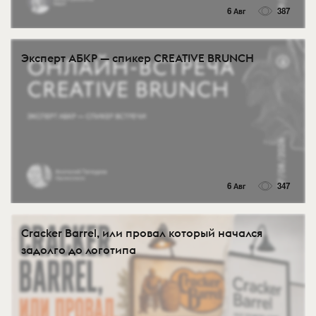
6 Авг
387
Эксперт АБКР — спикер CREATIVE BRUNCH
6 Авг
347
Cracker Barrel, или провал который начался
задолго до логотипа