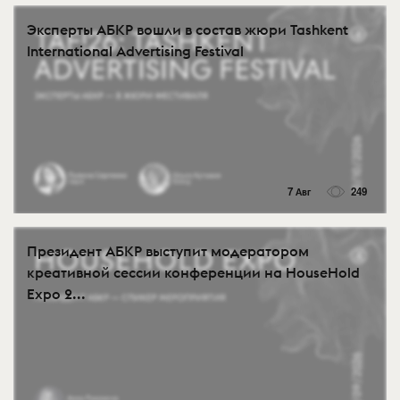
Эксперты АБКР вошли в состав жюри Tashkent
International Advertising Festival
7 Авг
249
Президент АБКР выступит модератором
креативной сессии конференции на HouseHold
Expo 2...