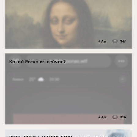
4 Авг
347
Какой Ротко вы сейчас?
4 Авг
314