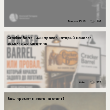
Вчера в 13:50
140
Cracker Barrel, или провал который начался
задолго до логотипа
4 Авг
312
Ваш промпт ничего не стоит?