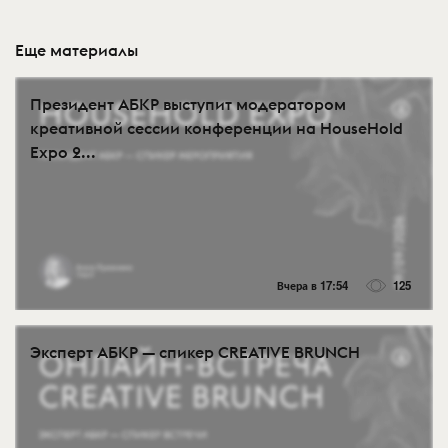
Еще материалы
Президент АБКР выступит модератором
креативной сессии конференции на HouseHold
Expo 2...
Вчера в 17:54
125
Эксперт АБКР — спикер CREATIVE BRUNCH